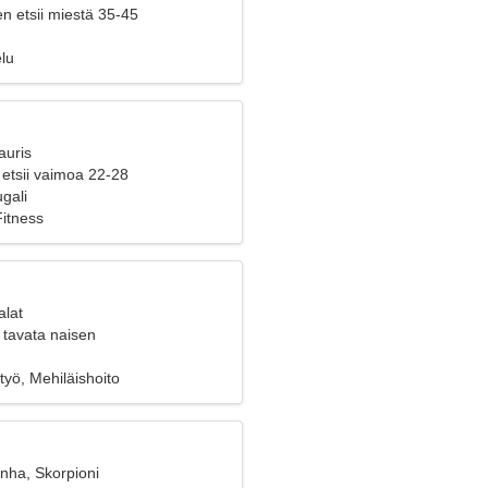
n etsii miestä 35-45
lu
auris
 etsii vaimoa 22-28
gali
Fitness
alat
 tavata naisen
yö, Mehiläishoito
nha, Skorpioni