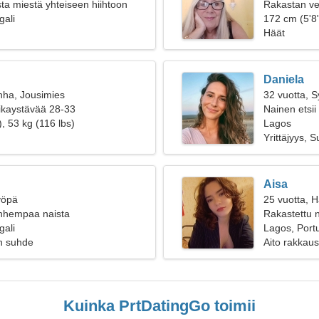
sta miestä yhteiseen hiihtoon
Rakastan ve
gali
172 cm (5'8"
Häät
Daniela
nha, Jousimies
32 vuotta, 
oikaystävää 28-33
Nainen etsii
, 53 kg (116 lbs)
Lagos
Yrittäjyys, S
Aisa
yöpä
25 vuotta, 
anhempaa naista
Rakastettu n
gali
Lagos, Portu
n suhde
Aito rakkaus
Kuinka PrtDatingGo toimii