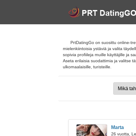
PrtDatingGo on suosittu online-tref
mielenkiintoisia ystäviä ja valita täy
sopivia profiileja muille käyttäjille 
Aseta erilaisia suodattimia ja valitse t
ulkomaalaisille, turisteille.
Marta
26 vuotta, Le