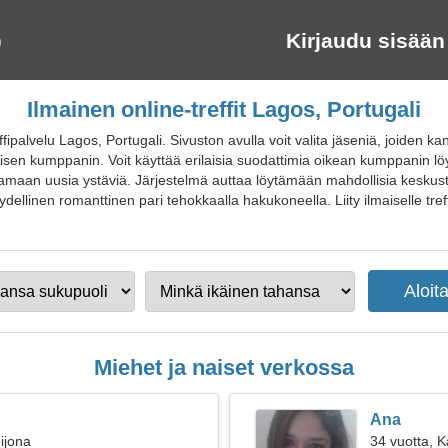
Kirjaudu sisään
Ilmainen online-treffit Lagos, Portugali
fipalvelu Lagos, Portugali. Sivuston avulla voit valita jäseniä, joiden k
dellisen kumppanin. Voit käyttää erilaisia suodattimia oikean kumppanin 
ja saamaan uusia ystäviä. Järjestelmä auttaa löytämään mahdollisia kesku
äydellinen romanttinen pari tehokkaalla hakukoneella. Liity ilmaiselle treffi
Miehet ja naiset verkossa
Ana
ijona
34 vuotta, 