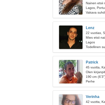
Nainen etsii
Lagos, Portu
Vakava suhd
Lenz
22 vuotias, S
Mies etsii na
Lagos
Todellinen s
Patrick
45 vuotta, K
Olen kirjanpi
190 cm (6'3"
Perhe
Verinha
42 vuotta, Ka