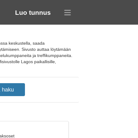
Luo tunnus
anssa keskustella, saada
löytämiseen. Sivusto auttaa löytämään
stelukumppaneita ja treffikumppaneita.
sivustolle Lagos paikallisille,
Kaksoset