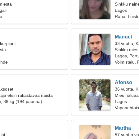
 miestä
Sinkku naine
gali
Lagos
e
Raha, Luiste
Manuel
korpioni
33 vuotta, K
ista
Sinkku mies
Lagos, Portu
uhde
Voimistelu, 
Afonso
aksoset
36 vuotta, K
täjä etsin rakastavaa naista
Mies haluaa
), 88 kg (194 paunaa)
Lagos
Vapaaehtoist
Martha
lat
57 vuotta va