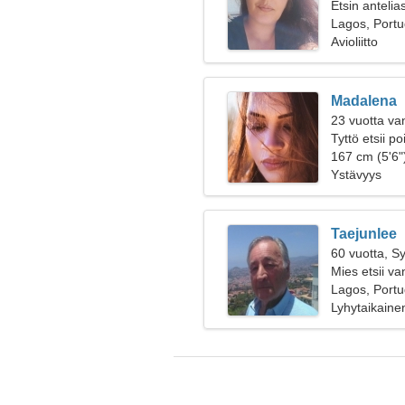
Etsin antelia
Lagos, Portu
Avioliitto
Madalena
23 vuotta va
Tyttö etsii p
167 cm (5'6")
Ystävyys
Taejunlee
60 vuotta, S
Mies etsii v
Lagos, Portu
Lyhytaikaine