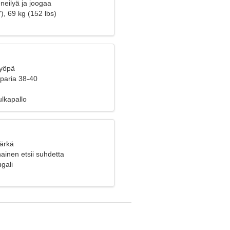
neilyä ja joogaa
), 69 kg (152 lbs)
Syöpä
 paria 38-40
ulkapallo
Härkä
ainen etsii suhdetta
gali