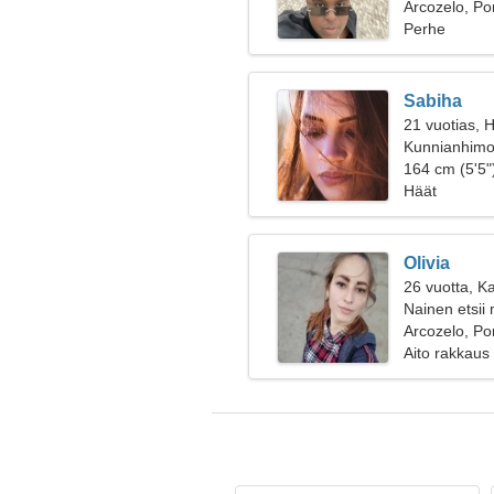
Arcozelo, Por
Perhe
Sabiha
21 vuotias, 
Kunnianhimoin
164 cm (5'5")
Häät
Olivia
26 vuotta, K
Nainen etsii
Arcozelo, Por
Aito rakkaus