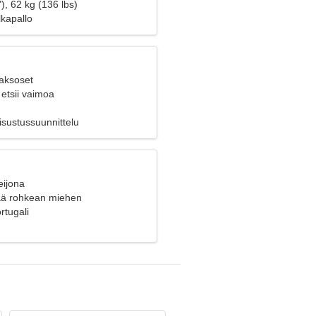
), 62 kg (136 lbs)
lkapallo
Kaksoset
etsii vaimoa
Sisustussuunnittelu
eijona
ää rohkean miehen
rtugali