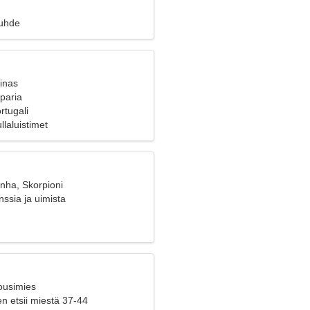
suhde
inas
 paria
rtugali
llaluistimet
nha, Skorpioni
ssia ja uimista
ousimies
n etsii miestä 37-44