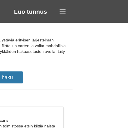
Luo tunnus
 ystäviä erityisen järjestelmän
flirttailua varten ja valita mahdollisia
ykkäiden hakuasetusten avulla. Liity
auris
 toimistossa etsin kilttiä naista