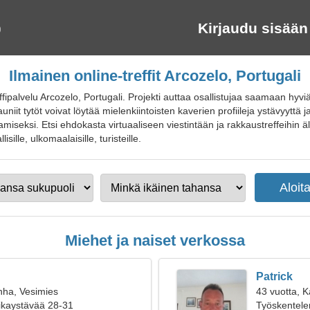
Kirjaudu sisään
Ilmainen online-treffit Arcozelo, Portugali
fipalvelu Arcozelo, Portugali. Projekti auttaa osallistujaa saamaan hyviä
iit tytöt voivat löytää mielenkiintoisten kaverien profiileja ystävyyttä ja 
seksi. Etsi ehdokasta virtuaaliseen viestintään ja rakkaustreffeihin äl
lisille, ulkomaalaisille, turisteille.
Miehet ja naiset verkossa
Patrick
nha, Vesimies
43 vuotta, K
oikaystävää 28-31
Työskentelen