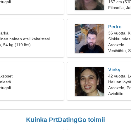
tugali
167 cm (5'6"
Filosofia, Ja
Pedro
Härkä
36 vuotta, 
en nainen etsii kaltaistasi
Sinkku mies 
, 54 kg (119 lbs)
Arcozelo
Vesihiihto, 
Vicky
aksoset
42 vuotta, L
 miestä
Haluan löyt
tugali
Arcozelo, Po
Avioliitto
Kuinka PrtDatingGo toimii