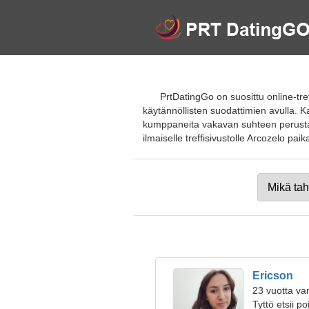
PrtDatingGo on suosittu online-tref
käytännöllisten suodattimien avulla. Kaun
kumppaneita vakavan suhteen perustami
ilmaiselle treffisivustolle Arcozelo paikal
Ericson
23 vuotta va
Tyttö etsii p