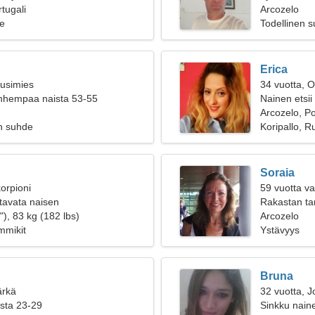
tugali
Arcozelo
e
Todellinen 
Erica
ousimies
34 vuotta, O
anhempaa naista 53-55
Nainen etsii
Arcozelo, Po
n suhde
Koripallo, Ru
Soraia
orpioni
59 vuotta va
tavata naisen
Rakastan tan
), 83 kg (182 lbs)
Arcozelo
mmikit
Ystävyys
Bruna
ärkä
32 vuotta, J
ista 23-29
Sinkku naine