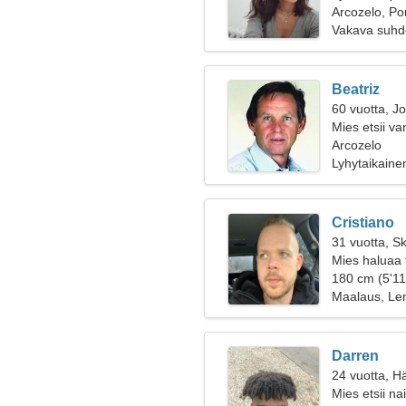
Arcozelo, Por
Vakava suhd
Beatriz
60 vuotta, J
Mies etsii v
Arcozelo
Lyhytaikaine
Cristiano
31 vuotta, Sk
Mies haluaa 
180 cm (5'11"
Maalaus, Le
Darren
24 vuotta, H
Mies etsii na