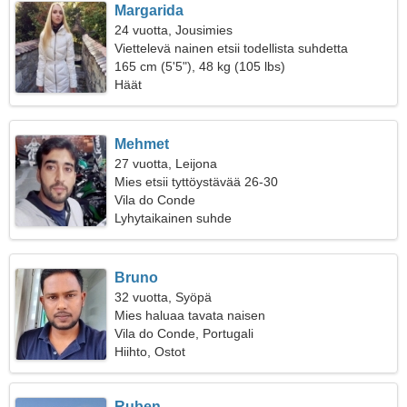
Margarida
24 vuotta, Jousimies
Viettelevä nainen etsii todellista suhdetta
165 cm (5'5"), 48 kg (105 lbs)
Häät
Mehmet
27 vuotta, Leijona
Mies etsii tyttöystävää 26-30
Vila do Conde
Lyhytaikainen suhde
Bruno
32 vuotta, Syöpä
Mies haluaa tavata naisen
Vila do Conde, Portugali
Hiihto, Ostot
Ruben