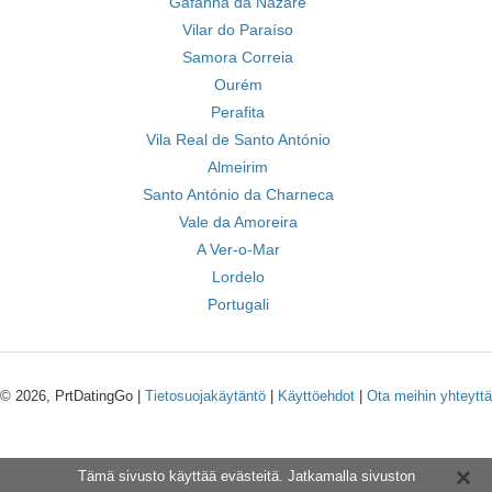
Gafanha da Nazaré
Vilar do Paraíso
Samora Correia
Ourém
Perafita
Vila Real de Santo António
Almeirim
Santo António da Charneca
Vale da Amoreira
A Ver-o-Mar
Lordelo
Portugali
© 2026, PrtDatingGo |
Tietosuojakäytäntö
|
Käyttöehdot
|
Ota meihin yhteyttä
Tämä sivusto käyttää evästeitä. Jatkamalla sivuston