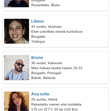
Bougado
Ruoanlaitto, Blues
Liliana
43 vuotta, Vesimies
Etsin uskollista miestä kuntoiluun
Bougado
Ystävyys
Bruno
36 vuotta, Kaksoset
Mies haluaa tavata naisen 26-31
Bougado, Portugali
Baletti, Melonta
Ana sofia
25 vuotta, Härkä
Rakastettu nainen etsii suhdetta
170 cm (5'7"), 50 kg (110 lbs)