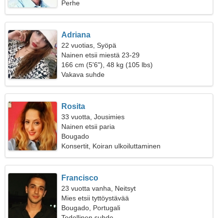
Perhe
Adriana
22 vuotias, Syöpä
Nainen etsii miestä 23-29
166 cm (5'6"), 48 kg (105 lbs)
Vakava suhde
Rosita
33 vuotta, Jousimies
Nainen etsii paria
Bougado
Konsertit, Koiran ulkoiluttaminen
Francisco
23 vuotta vanha, Neitsyt
Mies etsii tyttöystävää
Bougado, Portugali
Todellinen suhde