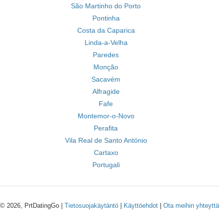
São Martinho do Porto
Pontinha
Costa da Caparica
Linda-a-Velha
Paredes
Monção
Sacavém
Alfragide
Fafe
Montemor-o-Novo
Perafita
Vila Real de Santo António
Cartaxo
Portugali
© 2026, PrtDatingGo |
Tietosuojakäytäntö
|
Käyttöehdot
|
Ota meihin yhteyttä