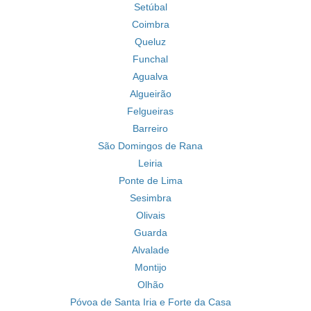
Setúbal
Coimbra
Queluz
Funchal
Agualva
Algueirão
Felgueiras
Barreiro
São Domingos de Rana
Leiria
Ponte de Lima
Sesimbra
Olivais
Guarda
Alvalade
Montijo
Olhão
Póvoa de Santa Iria e Forte da Casa