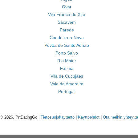
Ovar
Vila Franca de Xira
Sacavém
Parede
Condeixa-a-Nova
Póvoa de Santo Adrião
Porto Salvo
Rio Maior
Fátima
Vila de Cucujães
Vale da Amoreira
Portugali
© 2026, PrtDatingGo |
Tietosuojakäytäntö
|
Käyttöehdot
|
Ota meihin yhteyttä