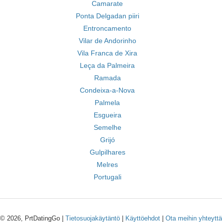
Camarate
Ponta Delgadan piiri
Entroncamento
Vilar de Andorinho
Vila Franca de Xira
Leça da Palmeira
Ramada
Condeixa-a-Nova
Palmela
Esgueira
Semelhe
Grijó
Gulpilhares
Melres
Portugali
© 2026, PrtDatingGo |
Tietosuojakäytäntö
|
Käyttöehdot
|
Ota meihin yhteyttä