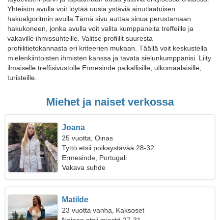
Yhteisön avulla voit löytää uusia ystäviä ainutlaatuisen
hakualgoritmin avulla.Tämä sivu auttaa sinua perustamaan
hakukoneen, jonka avulla voit valita kumppaneita treffeille ja
vakaville ihmissuhteille. Valitse profiilit suuresta
profiilitietokannasta eri kriteerien mukaan. Täällä voit keskustella
mielenkiintoisten ihmisten kanssa ja tavata sielunkumppanisi. Liity
ilmaiselle treffisivustolle Ermesinde paikallisille, ulkomaalaisille,
turisteille.
Miehet ja naiset verkossa
Joana
25 vuotta, Oinas
Tyttö etsii poikaystävää 28-32
Ermesinde, Portugali
Vakava suhde
Matilde
23 vuotta vanha, Kaksoset