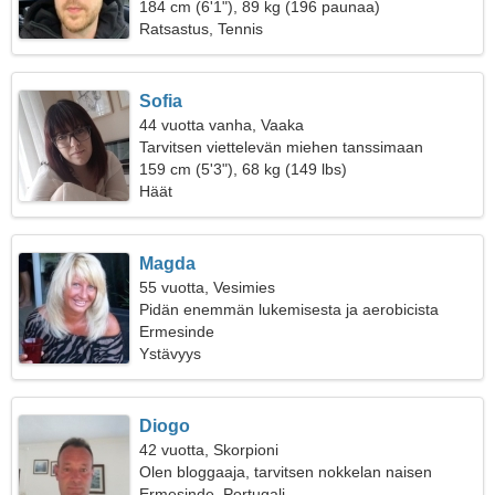
184 cm (6'1"), 89 kg (196 paunaa)
Ratsastus, Tennis
Sofia
44 vuotta vanha, Vaaka
Tarvitsen viettelevän miehen tanssimaan
yhdessä
159 cm (5'3"), 68 kg (149 lbs)
Häät
Magda
55 vuotta, Vesimies
Pidän enemmän lukemisesta ja aerobicista
Ermesinde
Ystävyys
Diogo
42 vuotta, Skorpioni
Olen bloggaaja, tarvitsen nokkelan naisen
Ermesinde, Portugali