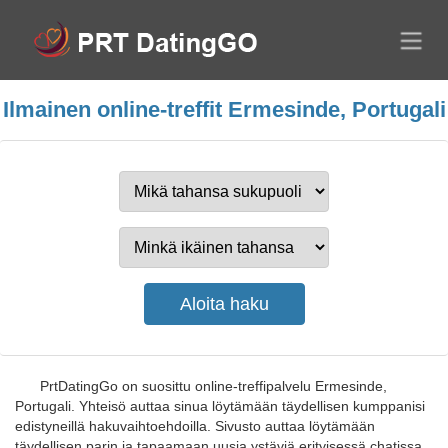
Ilmainen online-treffit Ermesinde, Portugali
PrtDatingGo on suosittu online-treffipalvelu Ermesinde,
Portugali. Yhteisö auttaa sinua löytämään täydellisen kumppanisi
edistyneillä hakuvaihtoehdoilla. Sivusto auttaa löytämään
täydellisen parin ja tapaamaan uusia ystäviä erityisessä chatissa.