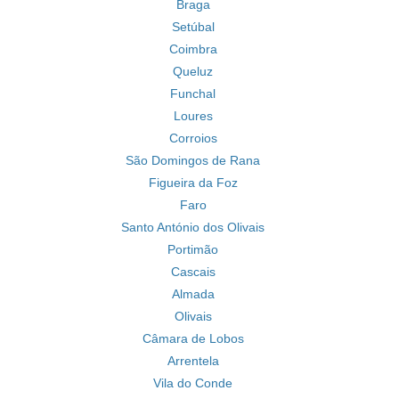
Braga
Setúbal
Coimbra
Queluz
Funchal
Loures
Corroios
São Domingos de Rana
Figueira da Foz
Faro
Santo António dos Olivais
Portimão
Cascais
Almada
Olivais
Câmara de Lobos
Arrentela
Vila do Conde