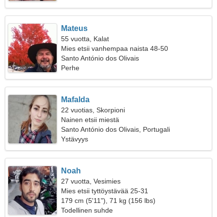
Mateus
55 vuotta, Kalat
Mies etsii vanhempaa naista 48-50
Santo António dos Olivais
Perhe
Mafalda
22 vuotias, Skorpioni
Nainen etsii miestä
Santo António dos Olivais, Portugali
Ystävyys
Noah
27 vuotta, Vesimies
Mies etsii tyttöystävää 25-31
179 cm (5'11"), 71 kg (156 lbs)
Todellinen suhde