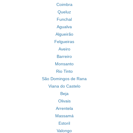
Coimbra
Queluz
Funchal
Agualva
Algueirão
Felgueiras
Aveiro
Barreiro
Monsanto
Rio Tinto
São Domingos de Rana
Viana do Castelo
Beja
Olivais
Arrentela
Massamá
Estoril
Valongo