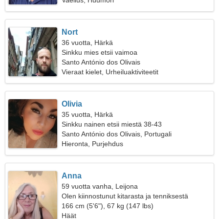
Vaellus, Huumori
Nort
36 vuotta, Härkä
Sinkku mies etsii vaimoa
Santo António dos Olivais
Vieraat kielet, Urheiluaktiviteetit
Olivia
35 vuotta, Härkä
Sinkku nainen etsii miestä 38-43
Santo António dos Olivais, Portugali
Hieronta, Purjehdus
Anna
59 vuotta vanha, Leijona
Olen kiinnostunut kitarasta ja tenniksestä
166 cm (5'6"), 67 kg (147 lbs)
Häät