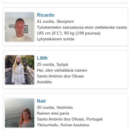
Ricardo
41 vuotta, Skorpioni
Työskentelen sairaalassa etsin viettelevää naista
185 cm (6'1"), 90 kg (198 paunaa)
Lyhytaikainen suhde
Lilith
25 vuotta, Syöpä
Hei, olen viehättävä nainen
Santo António dos Olivais
Avioliitto
Nair
30 vuotta, Vesimies
Nainen etsii paria
Santo António dos Olivais, Portugali
Yleisurheilu, Koiran koulutus