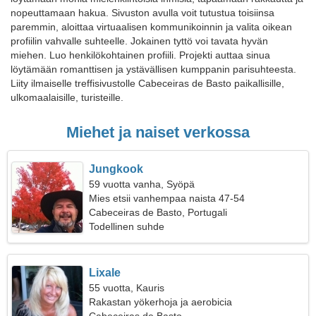
nopeuttamaan hakua. Sivuston avulla voit tutustua toisiinsa
paremmin, aloittaa virtuaalisen kommunikoinnin ja valita oikean
profiilin vahvalle suhteelle. Jokainen tyttö voi tavata hyvän
miehen. Luo henkilökohtainen profiili. Projekti auttaa sinua
löytämään romanttisen ja ystävällisen kumppanin parisuhteesta.
Liity ilmaiselle treffisivustolle Cabeceiras de Basto paikallisille,
ulkomaalaisille, turisteille.
Miehet ja naiset verkossa
Jungkook
59 vuotta vanha, Syöpä
Mies etsii vanhempaa naista 47-54
Cabeceiras de Basto, Portugali
Todellinen suhde
Lixale
55 vuotta, Kauris
Rakastan yökerhoja ja aerobicia