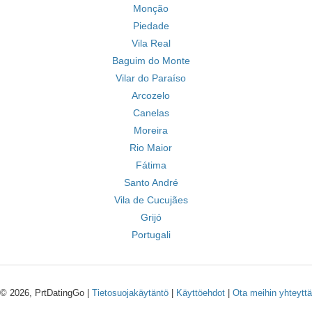
Monção
Piedade
Vila Real
Baguim do Monte
Vilar do Paraíso
Arcozelo
Canelas
Moreira
Rio Maior
Fátima
Santo André
Vila de Cucujães
Grijó
Portugali
© 2026, PrtDatingGo |
Tietosuojakäytäntö
|
Käyttöehdot
|
Ota meihin yhteyttä