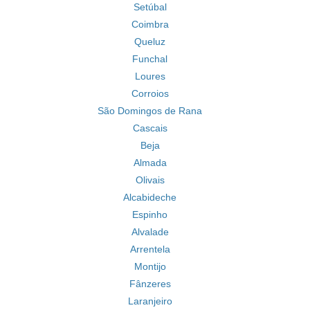
Setúbal
Coimbra
Queluz
Funchal
Loures
Corroios
São Domingos de Rana
Cascais
Beja
Almada
Olivais
Alcabideche
Espinho
Alvalade
Arrentela
Montijo
Fânzeres
Laranjeiro