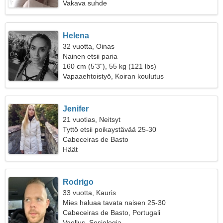
Vakava suhde
Helena
32 vuotta, Oinas
Nainen etsii paria
160 cm (5'3"), 55 kg (121 lbs)
Vapaaehtoistyö, Koiran koulutus
Jenifer
21 vuotias, Neitsyt
Tyttö etsii poikaystävää 25-30
Cabeceiras de Basto
Häät
Rodrigo
33 vuotta, Kauris
Mies haluaa tavata naisen 25-30
Cabeceiras de Basto, Portugali
Vaellus, Sosiologia