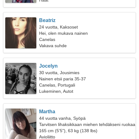
Häät
Beatriz
24 vuotta, Kaksoset
Hei, olen mukava nainen
Canelas
Vakava suhde
Jocelyn
30 vuotta, Jousimies
Nainen etsii paria 35-37
Canelas, Portugali
Lukeminen, Autot
Martha
44 vuotta vanha, Syöpä
Tarvitsen lihaksikkaan miehen tehdäkseni ruokaa
yhdessä
165 cm (5'5"), 63 kg (138 lbs)
Avioliitto