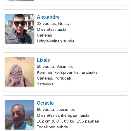
Alexandre
22 vuotias, Neitsyt
Mies etsii naista
Canelas
Lyhytaikainen suhde
Lixale
55 vuotta, Vesimies
Kommunikoin japaniksi, arabiaksi
Canelas, Portugali
Ystävyys
Octavio
60 vuotta, Jousimies
Mies etsii vanhempaa naista
182 cm (6'0"), 89 kg (196 paunaa)
Todellinen suhde