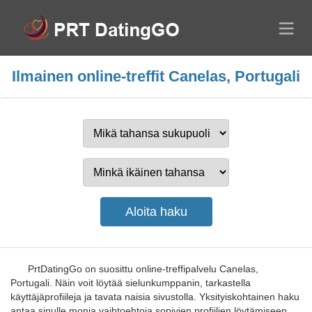
Ilmainen online-treffit Canelas, Portugali
PrtDatingGo on suosittu online-treffipalvelu Canelas,
Portugali. Näin voit löytää sielunkumppanin, tarkastella
käyttäjäprofiileja ja tavata naisia sivustolla. Yksityiskohtainen haku
antaa sinulle monia vaihtoehtoja sopivien profiilien löytämiseen.