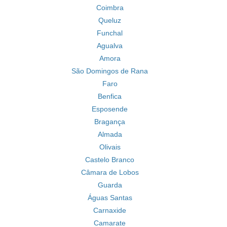
Coimbra
Queluz
Funchal
Agualva
Amora
São Domingos de Rana
Faro
Benfica
Esposende
Bragança
Almada
Olivais
Castelo Branco
Câmara de Lobos
Guarda
Águas Santas
Carnaxide
Camarate