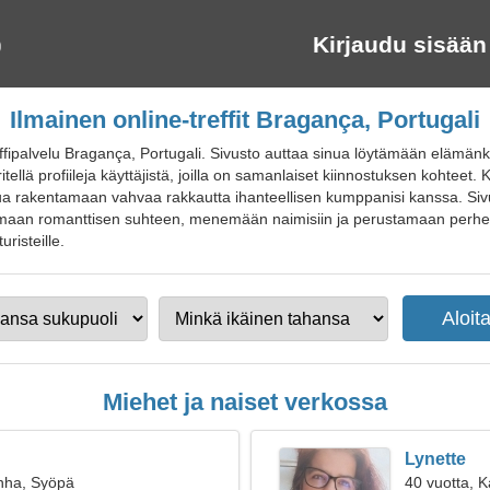
Kirjaudu sisään
Ilmainen online-treffit Bragança, Portugali
ffipalvelu Bragança, Portugali. Sivusto auttaa sinua löytämään elämänk
tellä profiileja käyttäjistä, joilla on samanlaiset kiinnostuksen kohteet.
nua rakentamaan vahvaa rakkautta ihanteellisen kumppanisi kanssa. Siv
amaan romanttisen suhteen, menemään naimisiin ja perustamaan perheen. L
uristeille.
Miehet ja naiset verkossa
Lynette
nha, Syöpä
40 vuotta, K