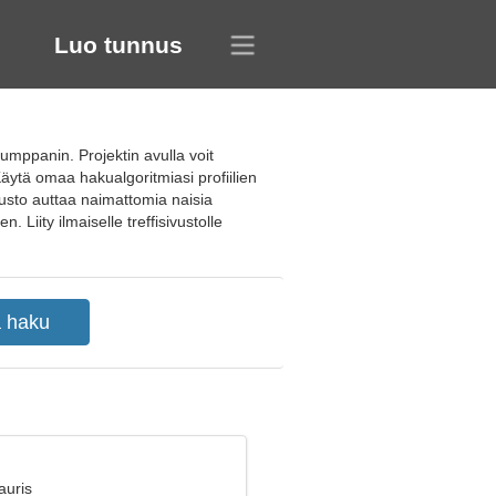
Luo tunnus
umppanin. Projektin avulla voit
 Käytä omaa hakualgoritmiasi profiilien
usto auttaa naimattomia naisia
iity ilmaiselle treffisivustolle
auris