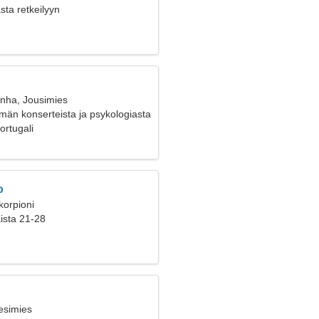
sta retkeilyyn
anha, Jousimies
än konserteista ja psykologiasta
ortugali
o
korpioni
aista 21-28
esimies