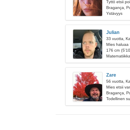
Tyttö etsii p
Bragança, Po
Ystävyys
Julian
33 vuotta, Ka
Mies haluaa 
176 cm (5'10
Matematiikka
Zare
56 vuotta, K
Mies etsii v
Bragança, Po
Todellinen s