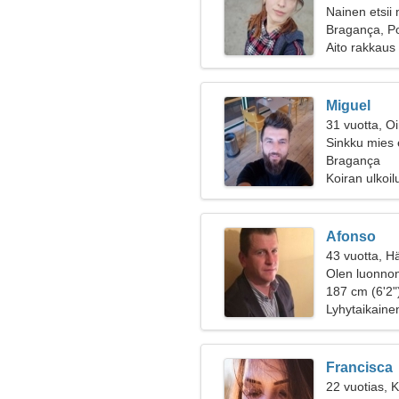
Nainen etsii
Bragança, Po
Aito rakkaus
Miguel
31 vuotta, O
Sinkku mies 
Bragança
Koiran ulkoil
Afonso
43 vuotta, H
Olen luonnont
iloisen naise
187 cm (6'2"
Lyhytaikaine
Francisca
22 vuotias, K