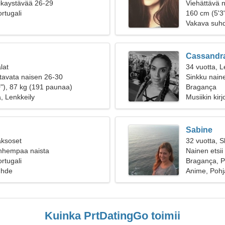
oikaystävää 26-29
Viehättävä na
rtugali
160 cm (5'3"
Vakava suh
Cassandr
lat
34 vuotta, L
tavata naisen 26-30
Sinkku naine
"), 87 kg (191 paunaa)
Bragança
, Lenkkeily
Musiikin kir
Sabine
aksoset
32 vuotta, S
anhempaa naista
Nainen etsii
rtugali
Bragança, P
uhde
Anime, Poh
Kuinka PrtDatingGo toimii