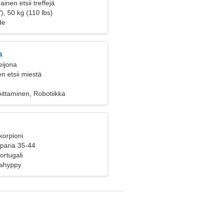
inen etsii treffejä
), 50 kg (110 lbs)
de
a
eijona
n etsii miestä
joittaminen, Robotiikka
korpioni
 paria 35-44
ortugali
jahyppy