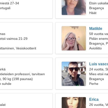
 miestä 27-34
Etsin uskalia
rtugali
Bragança
Häät
Matilde
inas
58 vuotta v
etsii vaimoa 21-29
Pidän enemm
Bragança, P
uttaminen, Vesiskootterit
Avioliitto
Luis vasc
ärkä
24 vuotta, S
ieteiden professori, tarvitsen
Mies etsii n
n
), 90 kg (198 paunaa)
Bragança
n suhde
Perhe
Erica
alat
26 vuotta, V