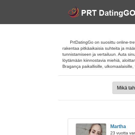
PrtDatingGo on suosittu online-tre
rakentaa pitkäaikaisia suhteita ja määri
tunnistamiseen ja vertailuun. Auta si
löytämään kiinnostavia miehiä, aloitt
Bragança paikallisille, ulkomaalaisille, t
Martha
23 vuotta va