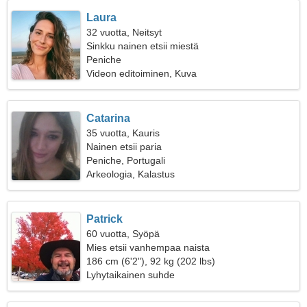
Laura
32 vuotta, Neitsyt
Sinkku nainen etsii miestä
Peniche
Videon editoiminen, Kuva
Catarina
35 vuotta, Kauris
Nainen etsii paria
Peniche, Portugali
Arkeologia, Kalastus
Patrick
60 vuotta, Syöpä
Mies etsii vanhempaa naista
186 cm (6'2"), 92 kg (202 lbs)
Lyhytaikainen suhde