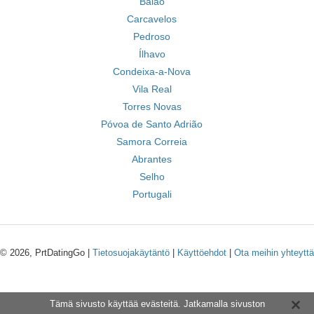
Baião
Carcavelos
Pedroso
Ílhavo
Condeixa-a-Nova
Vila Real
Torres Novas
Póvoa de Santo Adrião
Samora Correia
Abrantes
Selho
Portugali
© 2026, PrtDatingGo |
Tietosuojakäytäntö
|
Käyttöehdot
|
Ota meihin yhteyttä
Tämä sivusto käyttää evästeitä. Jatkamalla sivuston