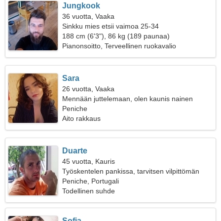
Jungkook
36 vuotta, Vaaka
Sinkku mies etsii vaimoa 25-34
188 cm (6'3"), 86 kg (189 paunaa)
Pianonsoitto, Terveellinen ruokavalio
Sara
26 vuotta, Vaaka
Mennään juttelemaan, olen kaunis nainen
Peniche
Aito rakkaus
Duarte
45 vuotta, Kauris
Työskentelen pankissa, tarvitsen vilpittömän
naisen
Peniche, Portugali
Todellinen suhde
Sofia