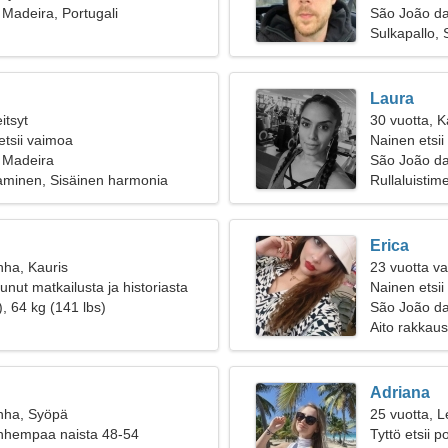
Madeira, Portugali
São João d
Sulkapallo, 
Laura
itsyt
30 vuotta, K
etsii vaimoa
Nainen etsii
 Madeira
São João da
aminen, Sisäinen harmonia
Rullaluistime
Erica
nha, Kauris
23 vuotta va
unut matkailusta ja historiasta
Nainen etsii
, 64 kg (141 lbs)
São João d
Aito rakkaus
Adriana
nha, Syöpä
25 vuotta, L
anhempaa naista 48-54
Tyttö etsii 