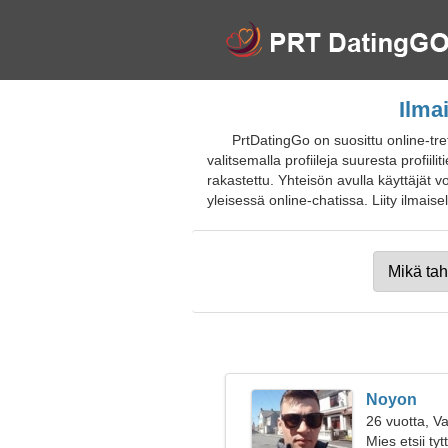
Ilma
PrtDatingGo on suosittu online-tr
valitsemalla profiileja suuresta profi
rakastettu. Yhteisön avulla käyttäjät v
yleisessä online-chatissa. Liity ilmaisel
Noyon
26 vuotta, V
Mies etsii ty