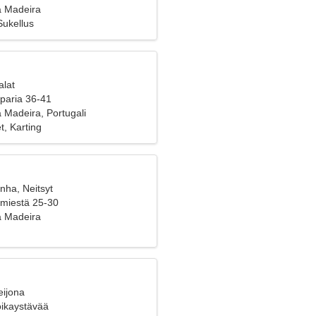
a Madeira
Sukellus
alat
 paria 36-41
 Madeira, Portugali
t, Karting
nha, Neitsyt
 miestä 25-30
a Madeira
eijona
poikaystävää