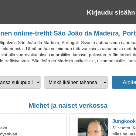
Kirjaudu sisään
inen online-treffit São João da Madeira, Port
effipalvelu São João da Madeira, Portugali. Sivusto auttaa sinua saamaa
ilitietokannasta. Tämä auttaa solmimaan tuttavuuksia ja avaa uusia mahdo
oivat olla vuorovaikutuksessa profiilien kanssa, paljastaa treffin tarko
le treffisivustolle São João da Madeira paikallisille, ulkomaalaisille, turist
Miehet ja naiset verkossa
Jungkook
aaka
31 vuotta, 
ttöystävää
Mies haluaa