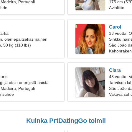
Madeira, Portugali
175 cm (5'9"
uhde
Avioliitto
Carol
Härkä
33 vuotta, O
, olen epäitsekäs nainen
Sinkku naine
, 50 kg (110 lbs)
São João d
Kehonraken
Clara
uris
43 vuotta, V
i ja etsin energistä naista
Tarvitsen l
Madeira, Portugali
São João da
n suhde
Vakava suh
Kuinka PrtDatingGo toimii