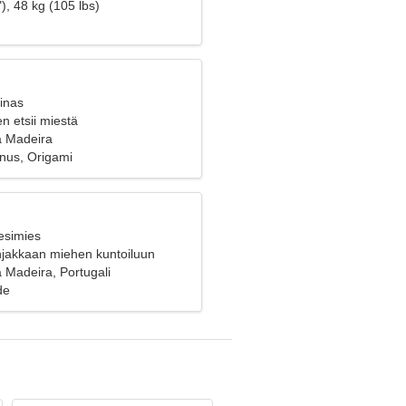
), 48 kg (105 lbs)
inas
n etsii miestä
a Madeira
nus, Origami
esimies
ahjakkaan miehen kuntoiluun
 Madeira, Portugali
de