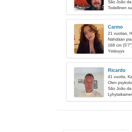
São João da 
Todellinen s
Carmo
21 vuotias, 
Nähdään pian
168 cm (5'7")
Ystävyys
Ricardo
41 vuotta, Ka
Olen psykolog
São João da 
Lyhytaikaine