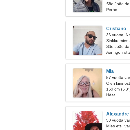
São João da 
Perhe
Cristiano
36 vuotta, Ne
Sinkku mies 
São João da
Auringon ott
Mia
57 vuotta va
Olen kiinnost
159 cm (5'3")
Häät
Alexandre
58 vuotta va
Mies etsii v