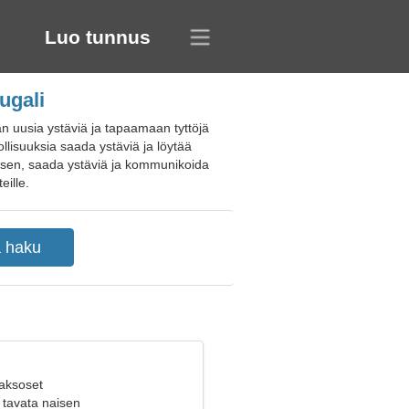
Luo tunnus
ugali
n uusia ystäviä ja tapaamaan tyttöjä
llisuuksia saada ystäviä ja löytää
ituksen, saada ystäviä ja kommunikoida
eille.
Kaksoset
 tavata naisen