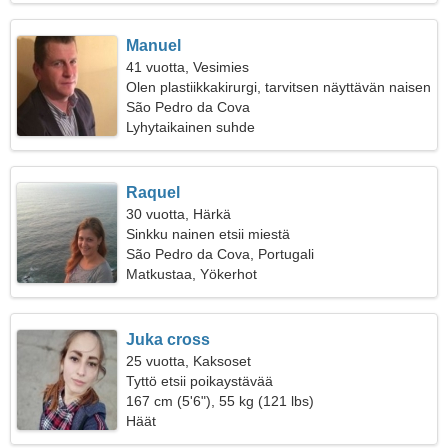
Manuel
41 vuotta, Vesimies
Olen plastiikkakirurgi, tarvitsen näyttävän naisen
São Pedro da Cova
Lyhytaikainen suhde
Raquel
30 vuotta, Härkä
Sinkku nainen etsii miestä
São Pedro da Cova, Portugali
Matkustaa, Yökerhot
Juka cross
25 vuotta, Kaksoset
Tyttö etsii poikaystävää
167 cm (5'6"), 55 kg (121 lbs)
Häät