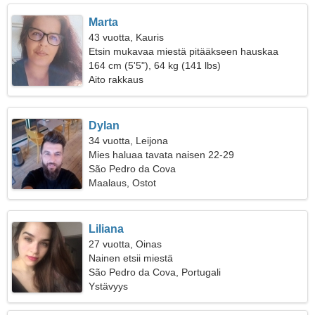
Marta
43 vuotta, Kauris
Etsin mukavaa miestä pitääkseen hauskaa
164 cm (5'5"), 64 kg (141 lbs)
Aito rakkaus
Dylan
34 vuotta, Leijona
Mies haluaa tavata naisen 22-29
São Pedro da Cova
Maalaus, Ostot
Liliana
27 vuotta, Oinas
Nainen etsii miestä
São Pedro da Cova, Portugali
Ystävyys