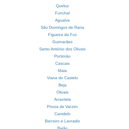
Queluz
Funchal
Agualva
São Domingos de Rana
Figueira da Foz
Guimarães
Santo António dos Olivais
Portimão
Cascais
Maia
Viana do Castelo
Beja
Olivais
Arrentela
Póvoa de Varzim
Canidelo
Barreiro e Lavradio
Baião