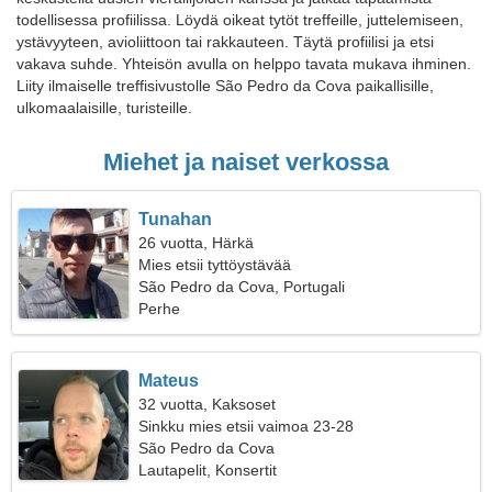
todellisessa profiilissa. Löydä oikeat tytöt treffeille, juttelemiseen,
ystävyyteen, avioliittoon tai rakkauteen. Täytä profiilisi ja etsi
vakava suhde. Yhteisön avulla on helppo tavata mukava ihminen.
Liity ilmaiselle treffisivustolle São Pedro da Cova paikallisille,
ulkomaalaisille, turisteille.
Miehet ja naiset verkossa
Tunahan
26 vuotta, Härkä
Mies etsii tyttöystävää
São Pedro da Cova, Portugali
Perhe
Mateus
32 vuotta, Kaksoset
Sinkku mies etsii vaimoa 23-28
São Pedro da Cova
Lautapelit, Konsertit