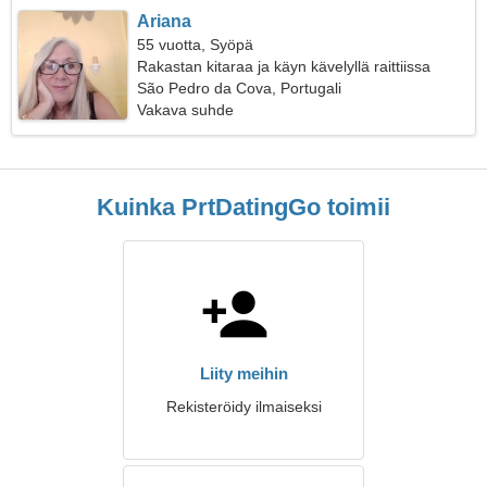
Ariana
55 vuotta, Syöpä
Rakastan kitaraa ja käyn kävelyllä raittiissa
ilmassa
São Pedro da Cova, Portugali
Vakava suhde
Kuinka PrtDatingGo toimii
Liity meihin
Rekisteröidy ilmaiseksi