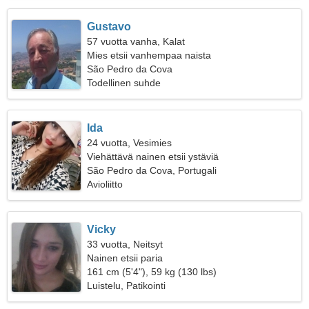
Gustavo
57 vuotta vanha, Kalat
Mies etsii vanhempaa naista
São Pedro da Cova
Todellinen suhde
Ida
24 vuotta, Vesimies
Viehättävä nainen etsii ystäviä
São Pedro da Cova, Portugali
Avioliitto
Vicky
33 vuotta, Neitsyt
Nainen etsii paria
161 cm (5'4"), 59 kg (130 lbs)
Luistelu, Patikointi