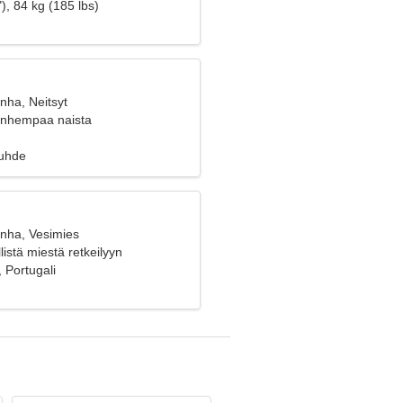
), 84 kg (185 lbs)
nha, Neitsyt
vanhempaa naista
suhde
anha, Vesimies
listä miestä retkeilyyn
 Portugali