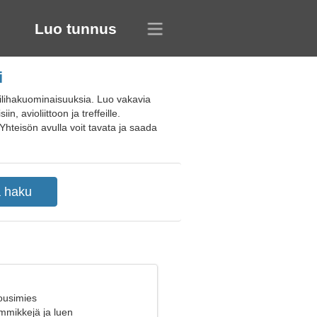
Luo tunnus
i
fiilihakuominaisuuksia. Luo vakavia
, avioliittoon ja treffeille.
Yhteisön avulla voit tavata ja saada
ousimies
mmikkejä ja luen