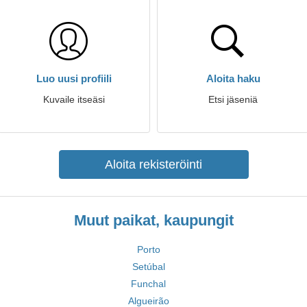
Luo uusi profiili
Aloita haku
Kuvaile itseäsi
Etsi jäseniä
Aloita rekisteröinti
Muut paikat, kaupungit
Porto
Setúbal
Funchal
Algueirão