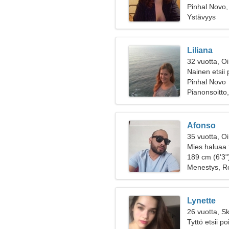
Pinhal Novo,
Ystävyys
Liliana
32 vuotta, O
Nainen etsii 
Pinhal Novo
Pianonsoitto, 
Afonso
35 vuotta, O
Mies haluaa 
189 cm (6'3"
Menestys, R
Lynette
26 vuotta, Sk
Tyttö etsii p