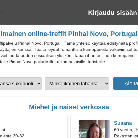
Kirjaudu sisään
Ilmainen online-treffit Pinhal Novo, Portugal
ffipalvelu Pinhal Novo, Portugali. Tämä yhteisö käyttää edistyneitä pro
yttäjien kanssa. Täältä löydät romanttisia kumppaneita vakaviin suhteisiin
la voit luoda uuden sosiaalisen yksikön. Tapaa ihanteellinen kumppanisi. 
tolle Pinhal Novo paikallisille, ulkomaalaisille, turisteille.
Miehet ja naiset verkossa
Susana
lat
60 vuotta, J
 miestä 30-32
Rakastan le