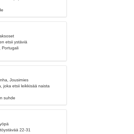
de
Kaksoset
n etsii ystäviä
 Portugali
anha, Jousimies
, joka etsii leikkisää naista
en suhde
Syöpä
yttöystävää 22-31