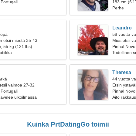
 Portugali
183 cm (6'1"
Perhe
Leandro
yöpä
58 vuotta va
n etsii miestä 35-43
Mies etsii 
, 55 kg (121 lbs)
Pinhal Novo
otiikka
Todellinen 
Theresa
ärkä
44 vuotta v
etsii vaimoa 27-32
Etsin ystäväl
 Portugali
Pinhal Novo,
ävelee ulkoilmassa
Aito rakkaus
Kuinka PrtDatingGo toimii