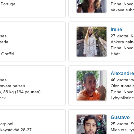
 Portugali
Pinhal Novo
Vakava suh
Irene
inas
27 vuotta, 
paria
Ahkera naine
Pinhal Novo,
Graffiti
Häät
Alexandre
inas
46 vuotta v
tavata naisen
Olen tuottaja
), 88 kg (194 paunaa)
Pinhal Novo
ock
Lyhytaikain
Gustavo
orpioni
25 vuotta, 
oikaystävää 28-37
Mies etsii t