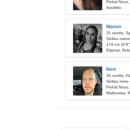
Pinhal Novo,
Avioliitto
Manon
31 vuotta, S
Sinkku naine
174 cm (5'9")
Eläimet, Rob
Nort
34 vuotta, H
Sinkku mies 
Pinhal Novo,
Matkustaa, K