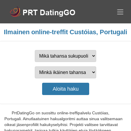
Ilmainen online-treffit Custóias, Portugali
PrtDatingGo on suosittu online-treffipalvelu Custóias,
Portugali. Ainutlaatuinen hakualgoritmi auttaa sinua valitsemaan
oikeat jäsenprofiilit hakukyselyihisi. Projekti valitsee tarvittavat
hakuparametrit, tarjoaa tutkia käyttäjien etuja löytääkseen