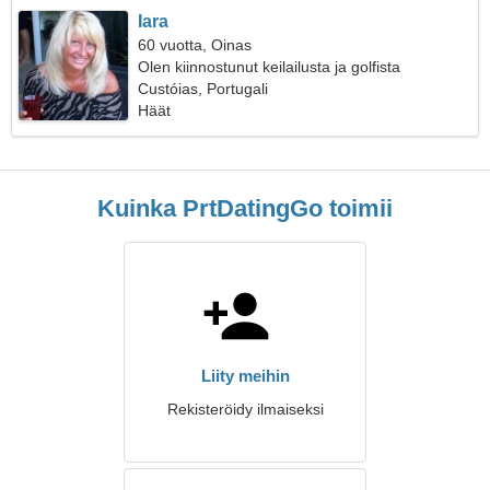
Iara
60 vuotta, Oinas
Olen kiinnostunut keilailusta ja golfista
Custóias, Portugali
Häät
Kuinka PrtDatingGo toimii
Liity meihin
Rekisteröidy ilmaiseksi