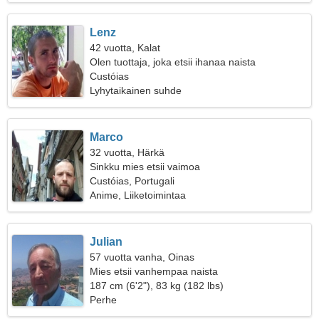
Lenz
42 vuotta, Kalat
Olen tuottaja, joka etsii ihanaa naista
Custóias
Lyhytaikainen suhde
Marco
32 vuotta, Härkä
Sinkku mies etsii vaimoa
Custóias, Portugali
Anime, Liiketoimintaa
Julian
57 vuotta vanha, Oinas
Mies etsii vanhempaa naista
187 cm (6'2"), 83 kg (182 lbs)
Perhe