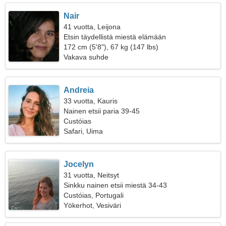
Nair
41 vuotta, Leijona
Etsin täydellistä miestä elämään
172 cm (5'8"), 67 kg (147 lbs)
Vakava suhde
Andreia
33 vuotta, Kauris
Nainen etsii paria 39-45
Custóias
Safari, Uima
Jocelyn
31 vuotta, Neitsyt
Sinkku nainen etsii miestä 34-43
Custóias, Portugali
Yökerhot, Vesiväri