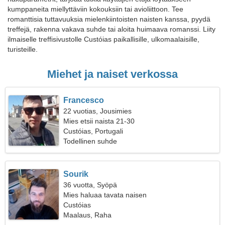
kumppaneita miellyttäviin kokouksiin tai avioliittoon. Tee
romanttisia tuttavuuksia mielenkiintoisten naisten kanssa, pyydä
treffejä, rakenna vakava suhde tai aloita huimaava romanssi. Liity
ilmaiselle treffisivustolle Custóias paikallisille, ulkomaalaisille,
turisteille.
Miehet ja naiset verkossa
Francesco
22 vuotias, Jousimies
Mies etsii naista 21-30
Custóias, Portugali
Todellinen suhde
Sourik
36 vuotta, Syöpä
Mies haluaa tavata naisen
Custóias
Maalaus, Raha