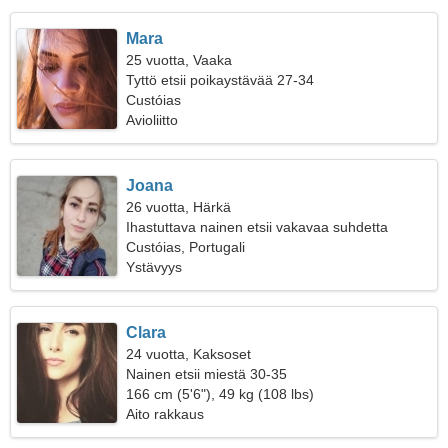
Mara
25 vuotta, Vaaka
Tyttö etsii poikaystävää 27-34
Custóias
Avioliitto
Joana
26 vuotta, Härkä
Ihastuttava nainen etsii vakavaa suhdetta
Custóias, Portugali
Ystävyys
Clara
24 vuotta, Kaksoset
Nainen etsii miestä 30-35
166 cm (5'6"), 49 kg (108 lbs)
Aito rakkaus