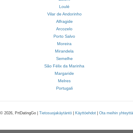
Loulé
Vilar de Andorinho
Alfragide
Arcozelo
Porto Salvo
Moreira
Mirandela
Semelhe
São Félix da Marinha
Margaride
Melres
Portugali
© 2026, PrtDatingGo |
Tietosuojakäytäntö
|
Käyttöehdot
|
Ota meihin yhteyttä